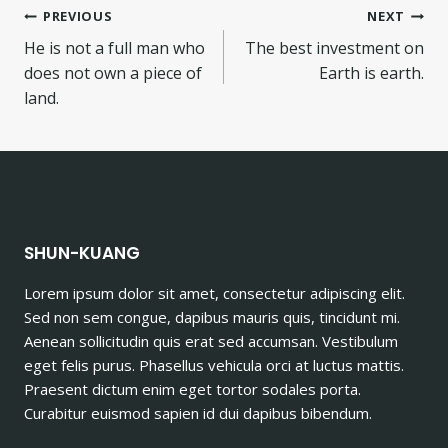
Post
PREVIOUS
NEXT
He is not a full man who
The best investment on
navigation
does not own a piece of
Earth is earth.
land.
SHUN-KUANG
Lorem ipsum dolor sit amet, consectetur adipiscing elit.
Sed non sem congue, dapibus mauris quis, tincidunt mi.
Aenean sollicitudin quis erat sed accumsan. Vestibulum
eget felis purus. Phasellus vehicula orci at luctus mattis.
Praesent dictum enim eget tortor sodales porta.
Curabitur euismod sapien id dui dapibus bibendum.