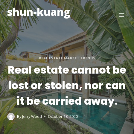
Skip
shun-kuang
to
content
REAL ESTATE MARKET TRENDS
Real estate cannot be
lost or stolen, nor can
it be carried away.
By
Jerry Wood
October 18, 2020